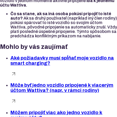
vozidlo v jednom momente aktívne pripojené
iba k jednému
účtu Wattiva
.
Čo sa stane, ak sa iná osoba pokúsi pripojiť to isté
auto?
Ak sa druhý používateľ (napríklad iný člen rodiny)
pokúsi spárovať to isté vozidlo so svojím účtom
Wattiva, pôvodné pripojenie sa automaticky zruší. Vždy
platí posledné úspešné pripojenie. Týmto spôsobom sa
predchádza konfliktným príkazom na nabíjanie.
Mohlo by vás zaujímať
Aké požiadavky musí spĺňať moje vozidlo na
smart charging?
Môže byť jedno vozidlo pripojené k viacerým
účtom Wattiva? (napr. v rámci rodiny)
Môžem pripojiť viac ako jedno vozidlo k