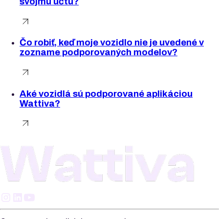
svojmu účtu?
Čo robiť, keď moje vozidlo nie je uvedené v
zozname podporovaných modelov?
Aké vozidlá sú podporované aplikáciou
Wattiva?