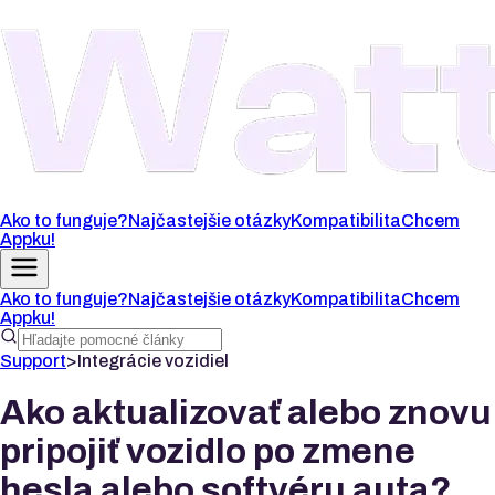
Ako to funguje?
Najčastejšie otázky
Kompatibilita
Chcem
Appku!
Ako to funguje?
Najčastejšie otázky
Kompatibilita
Chcem
Appku!
Support
>
Integrácie vozidiel
Ako aktualizovať alebo znovu
pripojiť vozidlo po zmene
hesla alebo softvéru auta?