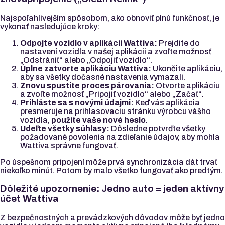
Najspoľahlivejším spôsobom, ako obnoviť plnú funkčnosť, je
vykonať nasledujúce kroky:
Odpojte vozidlo v aplikácii Wattiva:
Prejdite do
nastavení vozidla v našej aplikácii a zvoľte možnosť
„Odstrániť“ alebo „Odpojiť vozidlo“.
Úplne zatvorte aplikáciu Wattiva:
Ukončite aplikáciu,
aby sa všetky dočasné nastavenia vymazali.
Znovu spustite proces párovania:
Otvorte aplikáciu
a zvoľte možnosť „Pripojiť vozidlo“ alebo „Začať“.
Prihláste sa s novými údajmi:
Keď vás aplikácia
presmeruje na prihlasovaciu stránku výrobcu vášho
vozidla,
použite vaše nové heslo
.
Udeľte všetky súhlasy:
Dôsledne potvrďte všetky
požadované povolenia na zdieľanie údajov, aby mohla
Wattiva správne fungovať.
Po úspešnom pripojení môže prvá synchronizácia dát trvať
niekoľko minút. Potom by malo všetko fungovať ako predtým.
Dôležité upozornenie: Jedno auto = jeden aktívny
účet Wattiva
Z bezpečnostných a prevádzkových dôvodov môže byť jedno