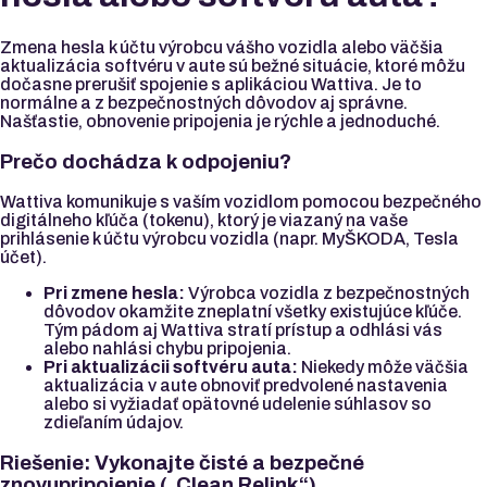
Zmena hesla k účtu výrobcu vášho vozidla alebo väčšia
aktualizácia softvéru v aute sú bežné situácie, ktoré môžu
dočasne prerušiť spojenie s aplikáciou Wattiva. Je to
normálne a z bezpečnostných dôvodov aj správne.
Našťastie, obnovenie pripojenia je rýchle a jednoduché.
Prečo dochádza k odpojeniu?
Wattiva komunikuje s vaším vozidlom pomocou bezpečného
digitálneho kľúča (tokenu), ktorý je viazaný na vaše
prihlásenie k účtu výrobcu vozidla (napr. MyŠKODA, Tesla
účet).
Pri zmene hesla:
Výrobca vozidla z bezpečnostných
dôvodov okamžite zneplatní všetky existujúce kľúče.
Tým pádom aj Wattiva stratí prístup a odhlási vás
alebo nahlási chybu pripojenia.
Pri aktualizácii softvéru auta:
Niekedy môže väčšia
aktualizácia v aute obnoviť predvolené nastavenia
alebo si vyžiadať opätovné udelenie súhlasov so
zdieľaním údajov.
Riešenie: Vykonajte čisté a bezpečné
znovupripojenie („Clean Relink“)