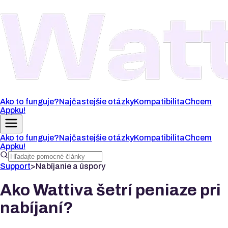
Ako to funguje?
Najčastejšie otázky
Kompatibilita
Chcem
Appku!
Ako to funguje?
Najčastejšie otázky
Kompatibilita
Chcem
Appku!
Support
>
Nabíjanie a úspory
Ako Wattiva šetrí peniaze pri
nabíjaní?