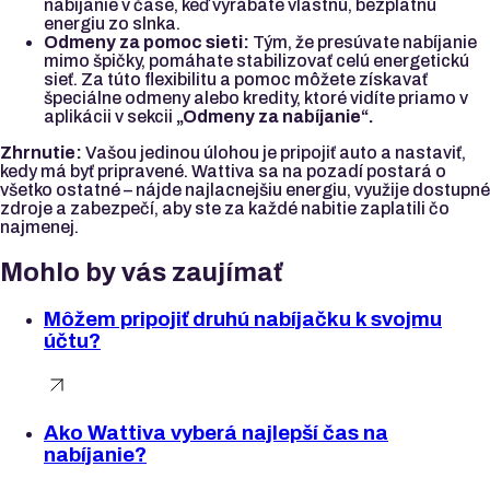
nabíjanie v čase, keď vyrábate vlastnú, bezplatnú
energiu zo slnka.
Odmeny za pomoc sieti:
Tým, že presúvate nabíjanie
mimo špičky, pomáhate stabilizovať celú energetickú
sieť. Za túto flexibilitu a pomoc môžete získavať
špeciálne odmeny alebo kredity, ktoré vidíte priamo v
aplikácii v sekcii
„Odmeny za nabíjanie“.
Zhrnutie:
Vašou jedinou úlohou je pripojiť auto a nastaviť,
kedy má byť pripravené. Wattiva sa na pozadí postará o
všetko ostatné – nájde najlacnejšiu energiu, využije dostupné
zdroje a zabezpečí, aby ste za každé nabitie zaplatili čo
najmenej.
Mohlo by vás zaujímať
Môžem pripojiť druhú nabíjačku k svojmu
účtu?
Ako Wattiva vyberá najlepší čas na
nabíjanie?