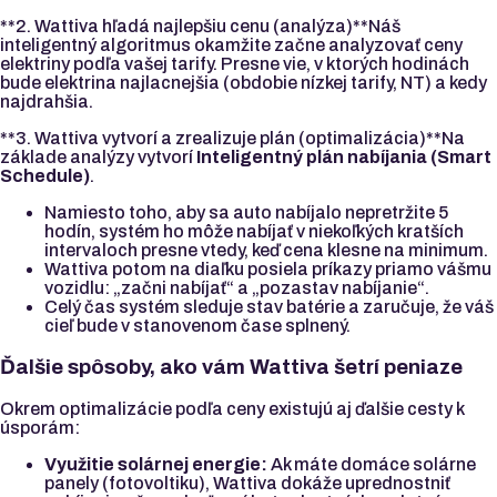
**2. Wattiva hľadá najlepšiu cenu (analýza)**Náš
inteligentný algoritmus okamžite začne analyzovať ceny
elektriny podľa vašej tarify. Presne vie, v ktorých hodinách
bude elektrina najlacnejšia (obdobie nízkej tarify, NT) a kedy
najdrahšia.
**3. Wattiva vytvorí a zrealizuje plán (optimalizácia)**Na
základe analýzy vytvorí
Inteligentný plán nabíjania (Smart
Schedule)
.
Namiesto toho, aby sa auto nabíjalo nepretržite 5
hodín, systém ho môže nabíjať v niekoľkých kratších
intervaloch presne vtedy, keď cena klesne na minimum.
Wattiva potom na diaľku posiela príkazy priamo vášmu
vozidlu: „začni nabíjať“ a „pozastav nabíjanie“.
Celý čas systém sleduje stav batérie a zaručuje, že váš
cieľ bude v stanovenom čase splnený.
Ďalšie spôsoby, ako vám Wattiva šetrí peniaze
Okrem optimalizácie podľa ceny existujú aj ďalšie cesty k
úsporám:
Využitie solárnej energie:
Ak máte domáce solárne
panely (fotovoltiku), Wattiva dokáže uprednostniť