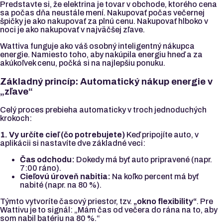
Predstavte si, že elektrina je tovar v obchode, ktorého cena
sa počas dňa neustále mení. Nakupovať počas večernej
špičky je ako nakupovať za plnú cenu. Nakupovať hlboko v
noci je ako nakupovať v najväčšej zľave.
Wattiva funguje ako váš osobný inteligentný nákupca
energie. Namiesto toho, aby nakúpila energiu hneď a za
akúkoľvek cenu, počká si na najlepšiu ponuku.
Základný princíp: Automatický nákup energie v
„zľave“
Celý proces prebieha automaticky v troch jednoduchých
krokoch:
1. Vy určíte cieľ (čo potrebujete)
Keď pripojíte auto, v
aplikácii si nastavíte dve základné veci:
Čas odchodu:
Dokedy má byť auto pripravené (napr.
7:00 ráno).
Cieľovú úroveň nabitia:
Na koľko percent má byť
nabité (napr. na 80 %).
Týmto vytvoríte časový priestor, tzv.
„okno flexibility“
. Pre
Wattivu je to signál: „Mám čas od večera do rána na to, aby
som nabil batériu na 80 %.“