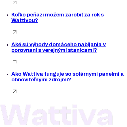
Koľko peňazí môžem zarobiť za rok s
Wattivou?
Aké sú výhody domáceho nabíjania v
porovnaní s verejnými stanicami?
Ako Wattiva funguje so solárnymi panelmi a
obnoviteľnými zdrojmi?