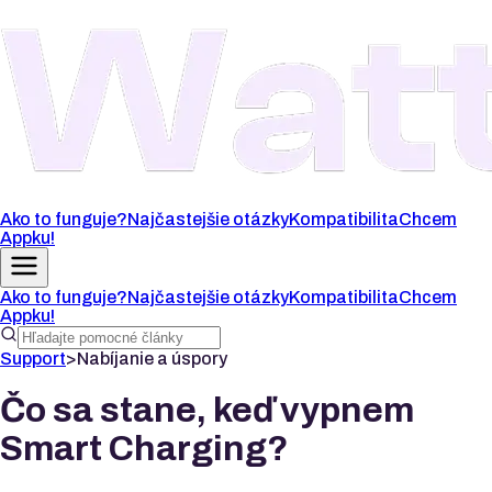
Ako to funguje?
Najčastejšie otázky
Kompatibilita
Chcem
Appku!
Ako to funguje?
Najčastejšie otázky
Kompatibilita
Chcem
Appku!
Support
>
Nabíjanie a úspory
Čo sa stane, keď vypnem
Smart Charging?