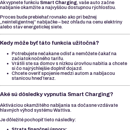
Ak vypnete funkciu
Smart Charging
, vaše auto začne
nabíjanie okamžite a najvyššou dostupnou rýchlosťou.
Proces bude prebiehať rovnako ako pri bežnej
„neinteligentnej“ nabíjačke – bez ohľadu na cenu elektriny
alebo stav energetickej siete.
Kedy môže byť táto funkcia užitočná?
Potrebujete nečakane odísť a nemôžete čakať na
začiatok nočného tarifu.
Vrátili ste sa domov s nízkou úrovňou nabitia a chcete
si čo najrýchlejšie doplniť dojazd.
Chcete overiť spojenie medzi autom a nabíjacou
stanicou hneď teraz.
Aké sú dôsledky vypnutia Smart Charging?
Aktiváciou okamžitého nabíjania sa dočasne vzdávate
hlavných výhod systému Wattiva.
Je dôležité pochopiť tieto následky:
Strata finančnej úspory: