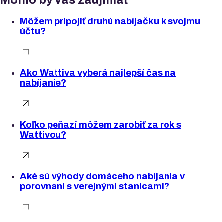
Mohlo by vás zaujímať
Môžem pripojiť druhú nabíjačku k svojmu
účtu?
Ako Wattiva vyberá najlepší čas na
nabíjanie?
Koľko peňazí môžem zarobiť za rok s
Wattivou?
Aké sú výhody domáceho nabíjania v
porovnaní s verejnými stanicami?