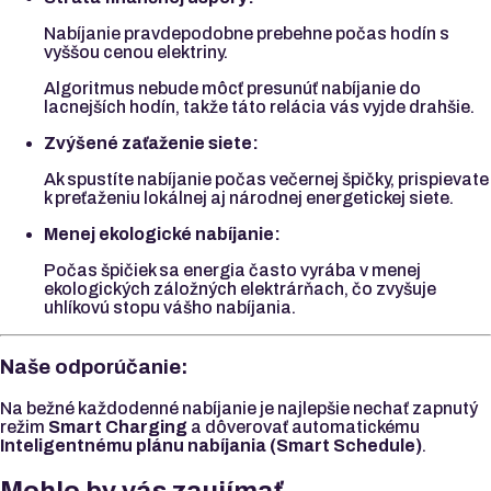
Nabíjanie pravdepodobne prebehne počas hodín s
vyššou cenou elektriny.
Algoritmus nebude môcť presunúť nabíjanie do
lacnejších hodín, takže táto relácia vás vyjde drahšie.
Zvýšené zaťaženie siete:
Ak spustíte nabíjanie počas večernej špičky, prispievate
k preťaženiu lokálnej aj národnej energetickej siete.
Menej ekologické nabíjanie:
Počas špičiek sa energia často vyrába v menej
ekologických záložných elektrárňach, čo zvyšuje
uhlíkovú stopu vášho nabíjania.
Naše odporúčanie:
Na bežné každodenné nabíjanie je najlepšie nechať zapnutý
režim
Smart Charging
a dôverovať automatickému
Inteligentnému plánu nabíjania (Smart Schedule)
.